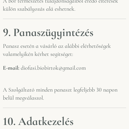
A bor természetes tulajdonságaiból eredő eltérések
külön szabályozás alá eshetnek.
9. Panaszügyintézés
Panasz esetén a vásárló az alábbi elérhetőségek
valamelyikén kérhet segítséget:
E-mail:
diofasi.biobirtok@gmail.com
A Szolgáltató minden panaszt legfeljebb 30 napon
belül megválaszol.
10. Adatkezelés