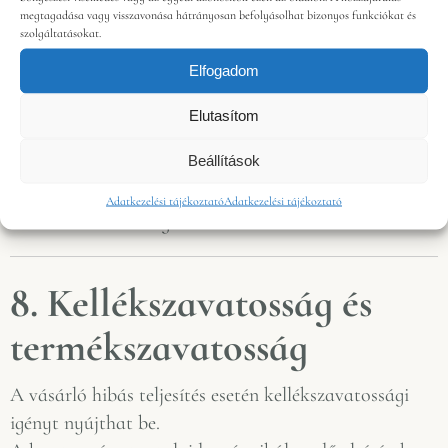
A fogyasztó a termék kézhezvételétől számított 14
megtagadása vagy visszavonása hátrányosan befolyásolhat bizonyos funkciókat és
szolgáltatásokat.
napon belül elállhat a vásárlástól indoklás nélkül.
Az elállási jog bontott bor esetén nem gyakorolható
Elfogadom
(a termék jellegéből adódóan).
Elutasítom
Elállási igény benyújtása:
Beállítások
diofasi.biobirtok@gmail.com
Adatkezelési tájékoztató
Adatkezelési tájékoztató
Visszaküldés költsége a vásárlót terheli.
8. Kellékszavatosság és
termékszavatosság
A vásárló hibás teljesítés esetén kellékszavatossági
igényt nyújthat be.