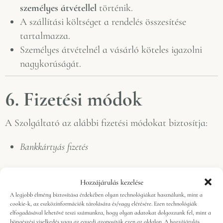
személyes átvétellel
történik.
A szállítási költséget a rendelés összesítése
tartalmazza.
Személyes átvételnél a vásárló köteles igazolni
nagykorúságát.
6. Fizetési módok
A Szolgáltató az alábbi fizetési módokat biztosítja:
Bankkártyás fizetés
Hozzájárulás kezelése
A legjobb élmény biztosítása érdekében olyan technológiákat használunk, mint a
7. Elállási jog
cookie-k, az eszközinformációk tárolására és/vagy elérésére. Ezen technológiák
elfogadásával lehetővé teszi számunkra, hogy olyan adatokat dolgozzunk fel, mint a
böngészési viselkedés vagy az egyedi azonosítók ezen az oldalon. A hozzájárulás