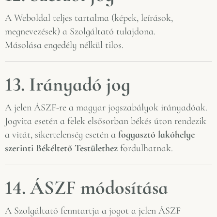
A Weboldal teljes tartalma (képek, leírások,
megnevezések) a Szolgáltató tulajdona.
Másolása engedély nélkül tilos.
13. Irányadó jog
A jelen ÁSZF-re a magyar jogszabályok irányadóak.
Jogvita esetén a felek elsősorban békés úton rendezik
a vitát, sikertelenség esetén a
fogyasztó lakóhelye
szerinti Békéltető Testülethez
fordulhatnak.
14. ÁSZF módosítása
A Szolgáltató fenntartja a jogot a jelen ÁSZF