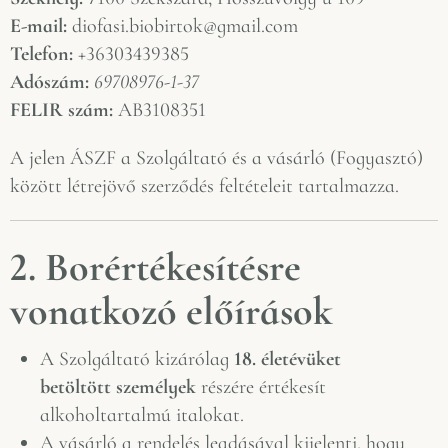
E-mail:
diofasi.biobirtok@gmail.com
Telefon:
+36303439385
Adószám:
69708976-1-37
FELIR szám:
AB3108351
A jelen ÁSZF a Szolgáltató és a vásárló (Fogyasztó)
között létrejövő szerződés feltételeit tartalmazza.
2. Borértékesítésre
vonatkozó előírások
A Szolgáltató kizárólag
18. életévüket
betöltött személyek
részére értékesít
alkoholtartalmú italokat.
A vásárló a rendelés leadásával kijelenti, hogy