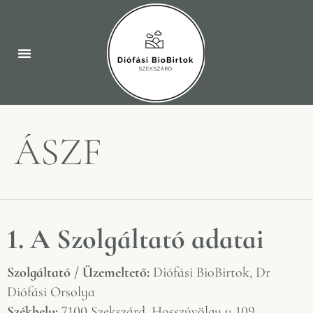
ÁSZF
1. A Szolgáltató adatai
Szolgáltató / Üzemeltető:
Diófási BioBirtok, Dr
Diófási Orsolya
Székhely:
7100 Szekszárd, Hosszúvölgy u 109