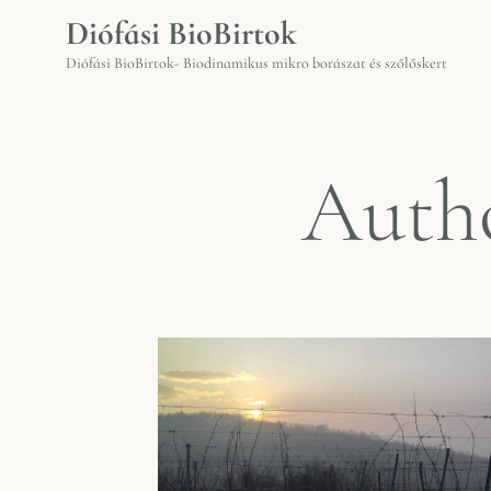
Diófási BioBirtok
Diófási BioBirtok- Biodinamikus mikro borászat és szőlőskert
Auth