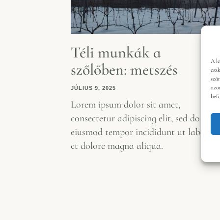
Téli munkák a
A l
szőlőben: metszés
esz
szá
azo
JÚLIUS 9, 2025
bef
Lorem ipsum dolor sit amet,
consectetur adipiscing elit, sed do
eiusmod tempor incididunt ut labore
et dolore magna aliqua.