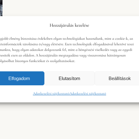
Hozzájárulás kezelése
egjobb élmény biztosítása érdekében olyan technológiákat használunk, mint a cookie-k, az
közinformációk tárolására és/vagy elérésére. Ezen technológiák elfogadásával lehetővé teszi
munkra, hogy olyan adatokat dolgozzunk fel, mint a böngészési viselkedés vagy az egyedi
nosítók ezen az oldalon. A hozzájárulás megtagadása vagy visszavonása hátrányosan
olyásolhat bizonyos funkciókat és szolgáltatásokat.
Elfogadom
Elutasítom
Beállítások
Adatkezelési tájékoztató
Adatkezelési tájékoztató