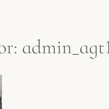
or:
admin_agt