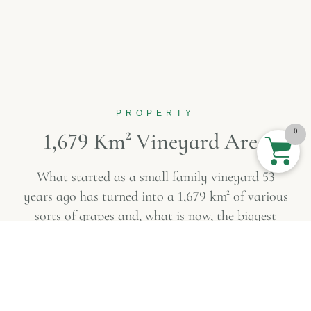
PROPERTY
0
1
,
6
7
9
K
m
²
V
i
n
e
y
a
r
d
A
r
e
a
What started as a small family vineyard 53
years ago has turned into a
1,679 km² of various
sorts of grapes and, what is now, the biggest
vineyard in the country. Still family run, the
vineyard is being fueled by our love towards
high-quality wine and devotion to bringing it to
you. Organically grown and mindfully sorted,