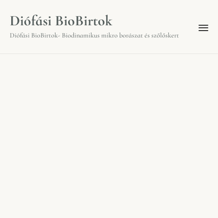
Diófási BioBirtok
Diófási BioBirtok- Biodinamikus mikro borászat és szőlőskert