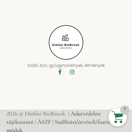
Szőlő, bor, gyógynövények, élmények
0
2026 © Diófási BioBirtok |
Adatvédelmi
tájékoztató
|
ÁSZF
|
Szállítási/átvételi/fizetési
módok