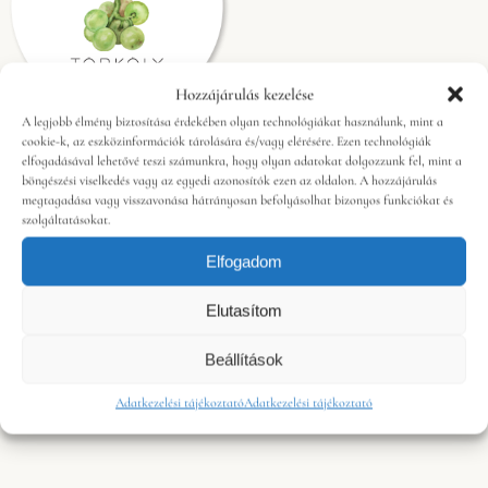
Hozzájárulás kezelése
A legjobb élmény biztosítása érdekében olyan technológiákat használunk, mint a
cookie-k, az eszközinformációk tárolására és/vagy elérésére. Ezen technológiák
elfogadásával lehetővé teszi számunkra, hogy olyan adatokat dolgozzunk fel, mint a
Törköly pálinka
böngészési viselkedés vagy az egyedi azonosítók ezen az oldalon. A hozzájárulás
6.900
Ft
megtagadása vagy visszavonása hátrányosan befolyásolhat bizonyos funkciókat és
szolgáltatásokat.
Bio Kékfrankos és Cabernet
Franc boraink törkölyéből
Elfogadom
készült, 40%-os kisüsti
különlegesség.
Elutasítom
Beállítások
Kosárba teszem
Adatkezelési tájékoztató
Adatkezelési tájékoztató